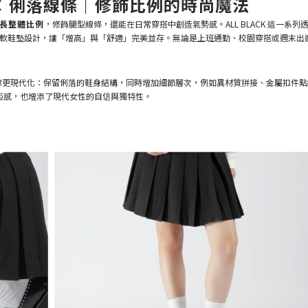
計 × 俐落線條｜修飾比例的時尚魔法
長整體比例
，修飾腿型線條，還能在日常穿搭中創造氣勢感。ALL BLACK 這一系列
軟鞋墊設計，讓「增高」與「舒適」完美並存。無論是上班通勤、校園穿搭或週末出
經典輪廓更現代化：保留俐落的鞋身結構，同時增加細節層次，例如異材質拼接、金屬扣件
矩感，也增添了現代女性的自信與獨特性。