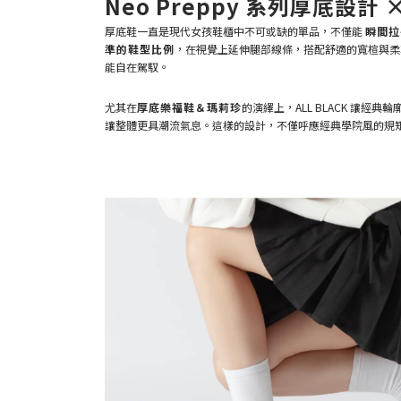
Neo Preppy 系列厚底設
厚底鞋一直是現代女孩鞋櫃中不可或缺的單品，不僅能
瞬間拉
準的鞋型比例
，在視覺上延伸腿部線條，搭配舒適的寬楦與柔
能自在駕馭。
尤其在
厚底樂福鞋＆瑪莉珍
的演繹上，ALL BLACK 讓
讓整體更具潮流氣息。這樣的設計，不僅呼應經典學院風的規