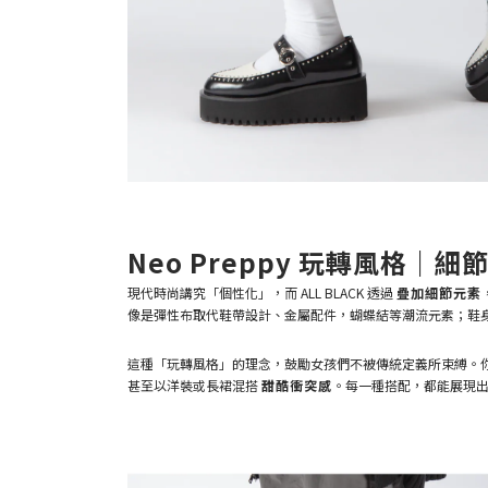
Neo Preppy 玩轉風格｜
現代時尚講究「個性化」，而 ALL BLACK 透過
疊加細節元素
像是彈性布取代鞋帶設計、金屬配件，蝴蝶結等潮流元素；鞋
這種「玩轉風格」的理念，鼓勵女孩們不被傳統定義所束縛。
甚至以洋裝或長裙混搭
甜酷衝突感
。每一種搭配，都能展現出