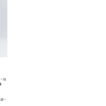
尚。但
個
氣息。