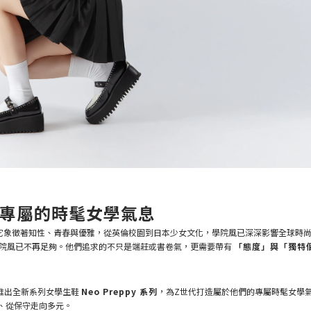
世代專屬的時髦女學氣息
它象徵著知性、青春與優雅，從英倫校園到日本少女文化，學院風已深深影響全球時
院風已不再足夠。他們追求的不只是端莊或書卷氣，更需要帶有
「態度」與「獨特
推出全新系列女學生鞋
Neo Preppy 系列
，為Z世代打造屬於他們的專屬時髦女學
、從保守走向多元。