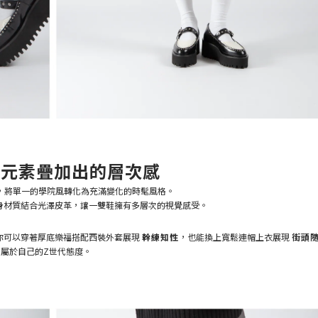
細節元素疊加出的層次感
，將單一的學院風轉化為充滿變化的時髦風格。
身材質結合光澤皮革，讓一雙鞋擁有多層次的視覺感受。
你可以穿著厚底樂福搭配西裝外套展現
幹練知性
，也能換上寬鬆連帽上衣展現
街頭
屬於自己的Z世代態度。