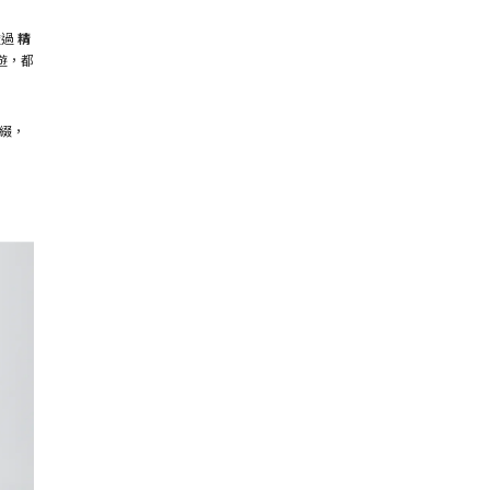
透過
精
遊，都
點綴，