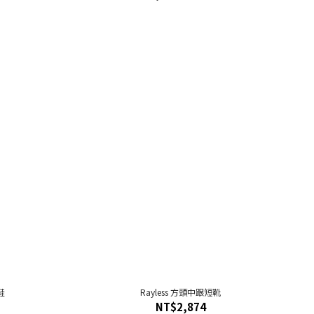
鞋
Rayless 方頭中跟短靴
NT$2,874