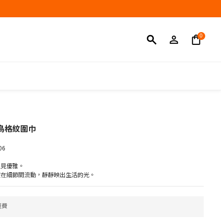
立即購買
鳥格紋圍巾
06
遇見優雅。
度在細節間流動，靜靜映出生活的光。
運費