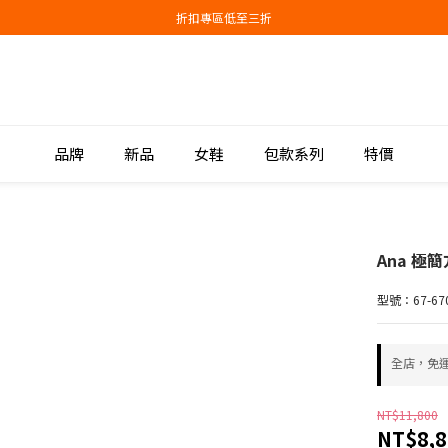
會員結帳新品滿3000現抵300，滿6000現抵1000
折扣專區低至三折
會員結帳新品滿3000現抵300，滿6000現抵1000
品牌
新品
女鞋
包款系列
特價
Ana 極
型號：67-670
全店，免
NT$11,800
NT$8,8