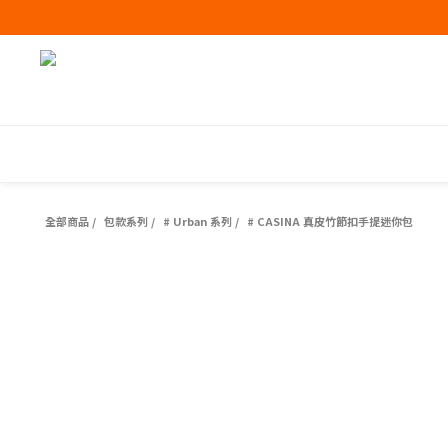
全部商品
/
包款系列
/
# Urban 系列
/
# CASINA 真皮竹節扣手提迷你包