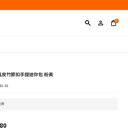
立即購買
A 真皮竹節扣手提迷你包 粉黃
5-36
運費
80