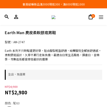
會員結帳新品滿3000現抵300，滿6000現抵1000
會員結帳新品滿3000現抵300，滿6000現抵1000
折扣專區低至三折
會員結帳新品滿3000現抵300，滿6000現抵1000
Earth Man 麂皮柔軟膠底男鞋
型號：AM-2747
Earth 系列不只時髦還更好穿，貼合腳型輕盈舒適，給雙腳完全解放舒適感。
柔軟膠底設計，久穿不累行走無負擔。最適合日常生活風格，讀書日，音樂
季，市集逛街都是穿搭最好的選擇
全店，免運費
NT$4,980
NT$2,980
顏色
: 駝63