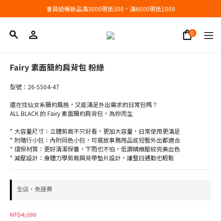
會員結帳新品滿3000現抵300，滿6000現抵1000
會員結帳新品滿3000現抵300，滿6000現抵1000
折扣專區低至三折
會員結帳新品滿3000現抵300，滿6000現抵1000
Fairy 素面簡約肩背包 粉綠
型號：26-5504-47
還在找仙女系簡約風格，又能滿足外出需求的日常包嗎？
ALL BLACK 的 Fairy 素面簡約肩背包，為妳而生
* 大容量尺寸：立體剪裁不只好看，更加大容量，日常使用更滿足
* 附隨行小包：內附同色小包，可擺放事務用品或短暫外出都適合
* 環保材質：更好清潔保養，下雨也不怕，低調精緻壓紋完美出色
* 減壓設計：身體力學剪裁與背帶墊片設計，讓整日通勤也輕鬆
全店，免運費
NT$4,280