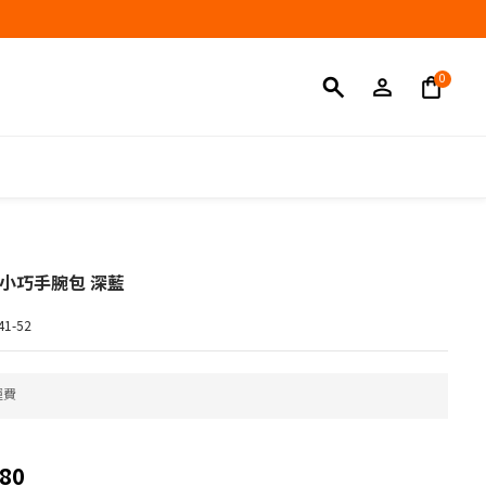
立即購買
真皮小巧手腕包 深藍
1-52
運費
80