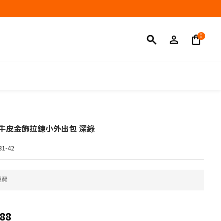
立即購買
hi 牛皮金飾拉鍊小外出包 深綠
1-42
運費
88