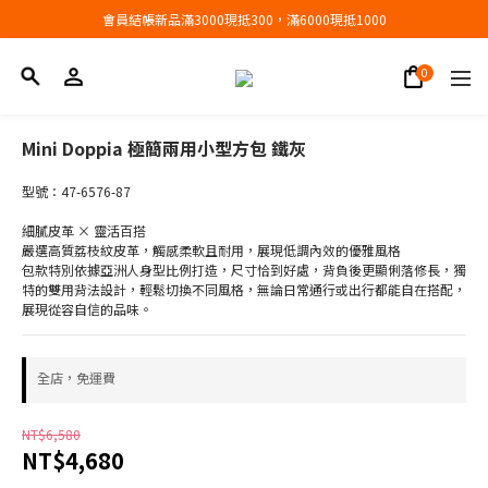
會員結帳新品滿3000現抵300，滿6000現抵1000
會員結帳新品滿3000現抵300，滿6000現抵1000
折扣專區低至三折
會員結帳新品滿3000現抵300，滿6000現抵1000
Mini Doppia 極簡兩用小型方包 鐵灰
型號：47-6576-87
細膩皮革 × 靈活百搭
嚴選高質荔枝紋皮革，觸感柔軟且耐用，展現低調內效的優雅風格
包款特別依據亞洲人身型比例打造，尺寸恰到好處，背負後更顯俐落修長，獨
特的雙用背法設計，輕鬆切換不同風格，無論日常通行或出行都能自在搭配，
展現從容自信的品味。
全店，免運費
NT$6,580
NT$4,680