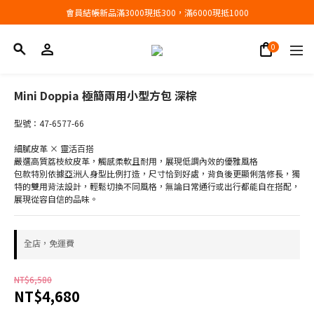
會員結帳新品滿3000現抵300，滿6000現抵1000
會員結帳新品滿3000現抵300，滿6000現抵1000
折扣專區低至三折
會員結帳新品滿3000現抵300，滿6000現抵1000
Mini Doppia 極簡兩用小型方包 深棕
型號：47-6577-66
細膩皮革 × 靈活百搭
嚴選高質荔枝紋皮革，觸感柔軟且耐用，展現低調內效的優雅風格
包款特別依據亞洲人身型比例打造，尺寸恰到好處，背負後更顯俐落修長，獨
特的雙用背法設計，輕鬆切換不同風格，無論日常通行或出行都能自在搭配，
展現從容自信的品味。
全店，免運費
NT$6,580
NT$4,680