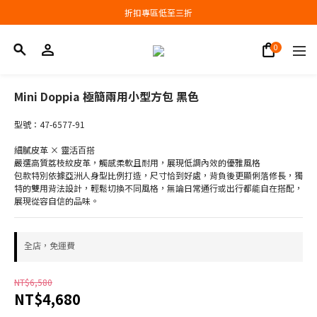
會員結帳新品滿3000現抵300，滿6000現抵1000
折扣專區低至三折
會員結帳新品滿3000現抵300，滿6000現抵1000
Mini Doppia 極簡兩用小型方包 黑色
型號：47-6577-91
細膩皮革 × 靈活百搭
嚴選高質荔枝紋皮革，觸感柔軟且耐用，展現低調內效的優雅風格
包款特別依據亞洲人身型比例打造，尺寸恰到好處，背負後更顯俐落修長，獨
特的雙用背法設計，輕鬆切換不同風格，無論日常通行或出行都能自在搭配，
展現從容自信的品味。
全店，免運費
NT$6,580
NT$4,680