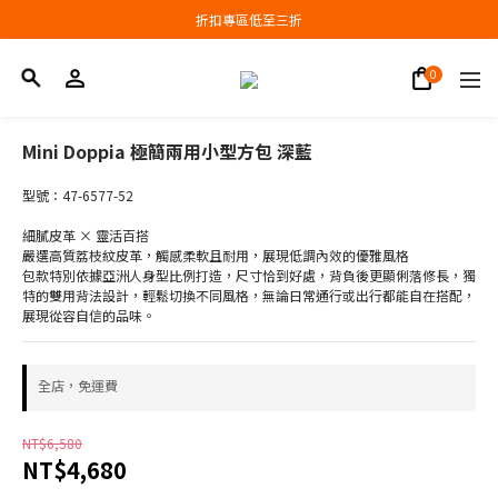
會員結帳新品滿3000現抵300，滿6000現抵1000
折扣專區低至三折
會員結帳新品滿3000現抵300，滿6000現抵1000
Mini Doppia 極簡兩用小型方包 深藍
型號：47-6577-52
細膩皮革 × 靈活百搭
嚴選高質荔枝紋皮革，觸感柔軟且耐用，展現低調內效的優雅風格
包款特別依據亞洲人身型比例打造，尺寸恰到好處，背負後更顯俐落修長，獨
特的雙用背法設計，輕鬆切換不同風格，無論日常通行或出行都能自在搭配，
展現從容自信的品味。
全店，免運費
NT$6,580
NT$4,680