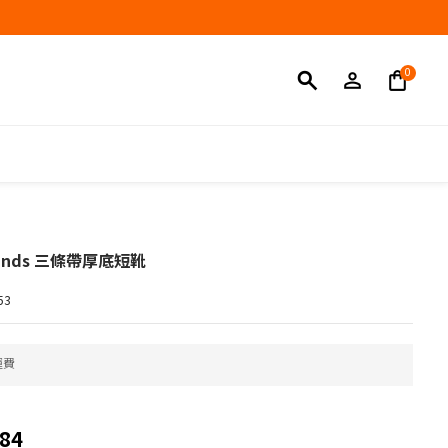
立即購買
 Bands 三條帶厚底短靴
53
運費
84