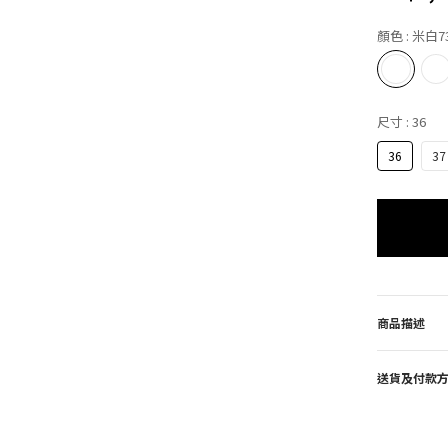
顏色
: 米白7
尺寸
: 36
36
37
商品描述
送貨及付款