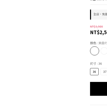
全店，免
NT$3,980
NT$2,5
顏色
: 米白7
尺寸
: 36
36
37