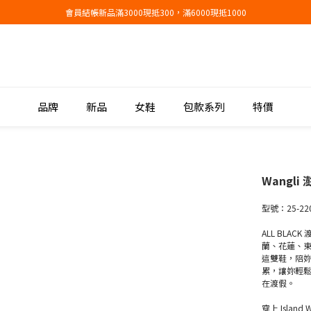
會員結帳新品滿3000現抵300，滿6000現抵1000
會員結帳新品滿3000現抵300，滿6000現抵1000
折扣專區低至三折
會員結帳新品滿3000現抵300，滿6000現抵1000
品牌
新品
女鞋
包款系列
特價
Wangl
型號：25-22
ALL BLA
蘭、花蓮、東
這雙鞋，陪
累，讓妳輕
在渡假。
穿上 Isla