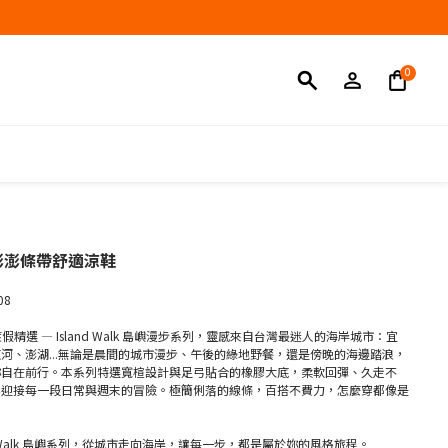
立即購買
i 澎澎條帶舒適涼鞋
08
CK 渡假精選 — Island Walk 島嶼漫步系列，靈感來自台灣最迷人的海岸城市：宜
河、澎湖...無論是晨間的城市漫步、午後的綠地野餐，還是傍晚的海邊踏浪，
妳自在前行。本系列特選寬楦設計與足弓貼合的橡膠大底，柔軟回彈、久走不
鬆迎接每一段日常與週末的冒險。極簡俐落的線條，百搭不費力，怎麼穿都像是
nd Walk 島嶼系列，從城市走向海岸，讓每一步，都是屬於妳的風格旅程。