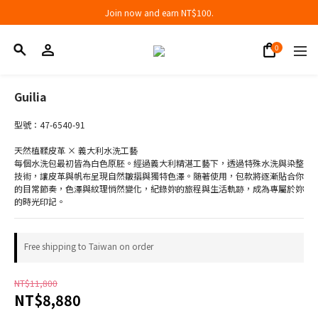
Join now and earn NT$100.
Join now and earn NT$100.
折扣專區低至三折
Join now and earn NT$100.
Guilia
型號：47-6540-91
天然植鞣皮革 × 義大利水洗工藝
每個水洗包最初皆為白色原胚。經過義大利精湛工藝下，透過特殊水洗與染整
技術，讓皮革與帆布呈現自然皺摺與獨特色澤。随著使用，包款將逐漸貼合你
的目常節奏，色澤與紋理悄然變化，紀錄妳的旅程與生活軌跡，成為專屬於妳
的時光印記。
Free shipping to Taiwan on order
NT$11,800
NT$8,880